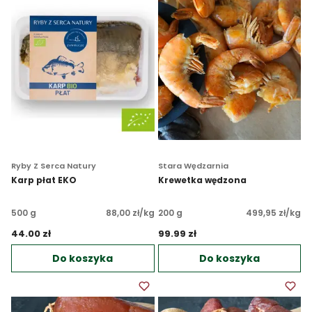
Ryby Z Serca Natury
Stara Wędzarnia
Karp płat EKO
Krewetka wędzona
500 g
88,00 zł/kg
200 g
499,95 zł/kg
44.00 zł 
99.99 zł 
Do koszyka
Do koszyka