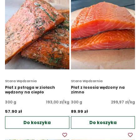
Stara Wędzarnia
Stara Wędzarnia
Płat z pstrąga w ziołach
Płat z łososia wędzony na
wędzony na ciepło
zimno
300 g
193,00 zł/kg
300 g
299,97 zł/kg
57.90 zł 
89.99 zł 
Do koszyka
Do koszyka