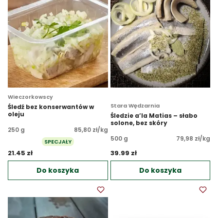
Wieczorkowscy
Stara Wędzarnia
Śledź bez konserwantów w
oleju
Śledzie a’la Matias – słabo
solone, bez skóry
250 g
85,80 zł/kg
500 g
79,98 zł/kg
SPECJAŁY
21.45 zł 
39.99 zł 
Do koszyka
Do koszyka