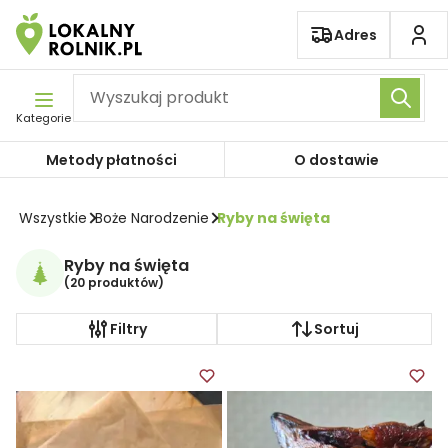
Pomiń nawigację
Adres
Kategorie
Metody płatności
O dostawie
Wszystkie
Boże Narodzenie
Ryby na święta
Ryby na święta
(
20 produktów
)
Filtry
Sortuj