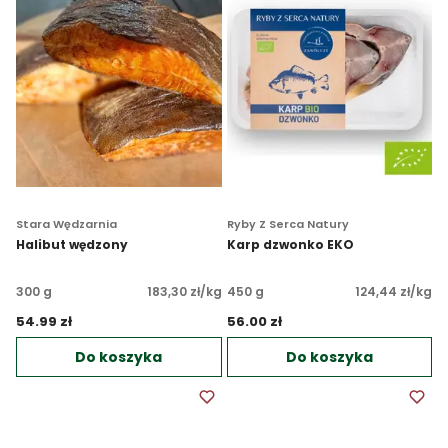
Stara Wędzarnia
Ryby Z Serca Natury
Halibut wędzony
Karp dzwonko EKO
300 g
183,30 zł/kg
450 g
124,44 zł/kg
54.99 zł 
56.00 zł 
Do koszyka
Do koszyka