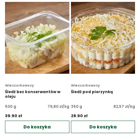
Wieczorkowscy
Wieczorkowscy
Śledź bez konserwantów w
Śledź pod pierzynką
oleju
500 g
79,80 zł/kg
350 g
82,57 zł/kg
39.90 zł 
28.90 zł 
Do koszyka
Do koszyka