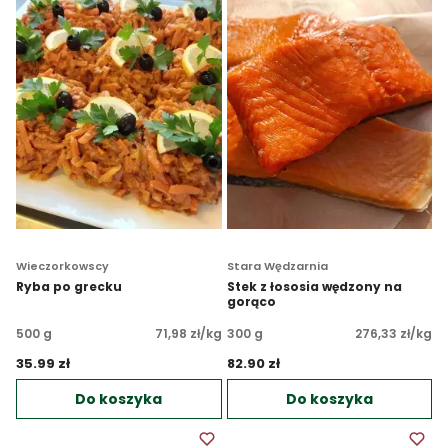
Wieczorkowscy
Stara Wędzarnia
Ryba po grecku
Stek z łososia wędzony na
gorąco
500 g
71,98 zł/kg
300 g
276,33 zł/kg
35.99 zł 
82.90 zł 
Do koszyka
Do koszyka