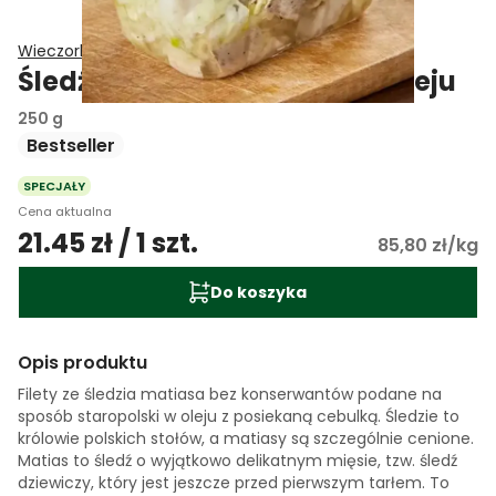
Wieczorkowscy
Śledź bez konserwantów w oleju
250 g
Bestseller
SPECJAŁY
Cena aktualna
21.45 zł / 1 szt.
85,80 zł/kg
Do koszyka
Opis produktu
Filety ze śledzia matiasa bez konserwantów podane na
sposób staropolski w oleju z posiekaną cebulką. Śledzie to
królowie polskich stołów, a matiasy są szczególnie cenione.
Matias to śledź o wyjątkowo delikatnym mięsie, tzw. śledź
dziewiczy, który jest jeszcze przed pierwszym tarłem. To