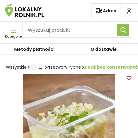
Pomiń nawigację
Adres
Kategorie
Metody płatności
O dostawie
...
...
Śledź bez konserwantów
Wszystkie
Przetwory rybne