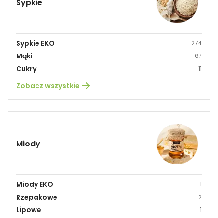
Sypkie
Sypkie EKO
274
Mąki
67
Cukry
11
Zobacz wszystkie
Miody
Miody EKO
1
Rzepakowe
2
Lipowe
1