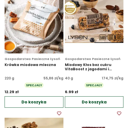
Gospodarstwo Pasieczne Łysoń
Gospodarstwo Pasieczne Łysoń
Krówka miodowa mleczna
Miodowy Kłos bez cukru
VitaBoost z jagodami i
witaminami
220 g
55,86 zł/kg
40 g
174,75 zł/kg
SPECJAŁY
SPECJAŁY
12.29 zł 
6.99 zł 
Do koszyka
Do koszyka