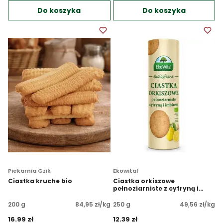
Do koszyka
Do koszyka
Piekarnia Gzik
Ekowital
Ciastka kruche bio
Ciastka orkiszowe
pełnoziarniste z cytryną i
imbirem BIO
200 g
84,95 zł/kg
250 g
49,56 zł/kg
16.99 zł 
12.39 zł 