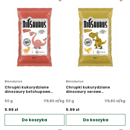
Biosaurus
Biosaurus
Chrupki kukurydziane
Chrupki kukurydziane
dinozaury ketchupowe
dinozaury serowe
bezglutenowe BIO
bezglutenowe BIO
50 g
119,80 zł/kg
50 g
119,80 zł/kg
5.99 zł 
5.99 zł 
Do koszyka
Do koszyka