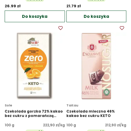
26.99 zł 
21.79 zł 
Do koszyka
Do koszyka
Sole
Taitau
Czekolada gorzka 72% kakao
Czekolada mleczna 46%
bez cukru z pomarańczą
kakao bez cukru KETO
KETO
100 g
222,90 zł/kg
100 g
212,90 zł/kg