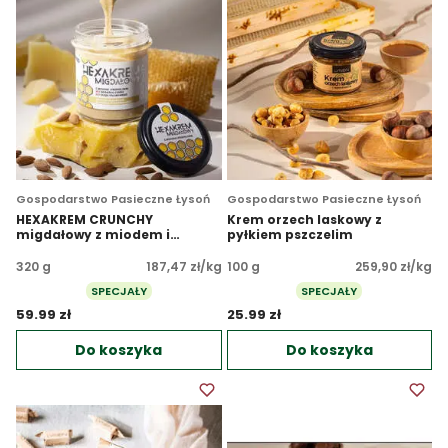
Gospodarstwo Pasieczne Łysoń
Gospodarstwo Pasieczne Łysoń
HEXAKREM CRUNCHY
Krem orzech laskowy z
migdałowy z miodem i
pyłkiem pszczelim
propolisem
320 g
187,47 zł/kg
100 g
259,90 zł/kg
SPECJAŁY
SPECJAŁY
59.99 zł 
25.99 zł 
Do koszyka
Do koszyka