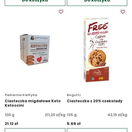
Do koszyka
Do koszyka
Piekarnia Kiełtyka
Bogutti
Ciasteczka migdałowe Keto
Ciasteczka z 20% czekolady
Ketoccini
100 g
211,20 zł/kg
135 g
42,15 zł/kg
21.12 zł 
5.69 zł 