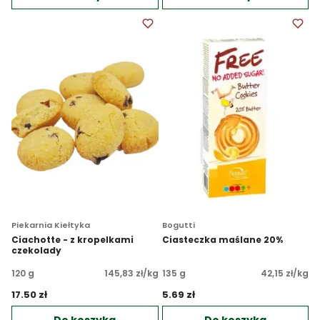
Piekarnia Kiełtyka
Bogutti
Ciachotte - z kropelkami
Ciasteczka maślane 20%
czekolady
120 g
145,83 zł/kg
135 g
42,15 zł/kg
17.50 zł 
5.69 zł 