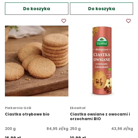
Do koszyka
Do koszyka
Piekarnia Gzik
Ekowital
Ciastka otrębowe bio
Ciastka owsiane z owocami i
orzechami BIO
200 g
84,95 zł/kg
250 g
43,96 zł/kg
16.99 zł 
10.99 zł 