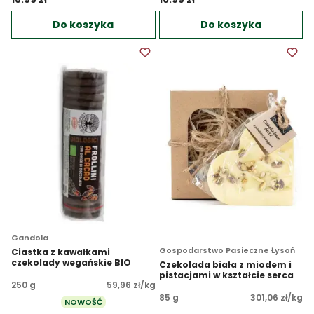
Do koszyka
Do koszyka
Gandola
Gospodarstwo Pasieczne Łysoń
Ciastka z kawałkami
czekolady wegańskie BIO
Czekolada biała z miodem i
pistacjami w kształcie serca
250 g
59,96 zł/kg
85 g
301,06 zł/kg
NOWOŚĆ