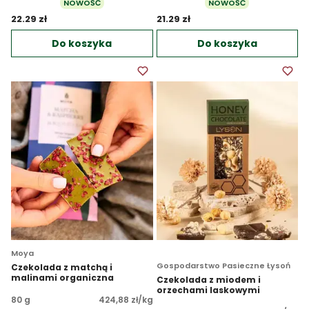
NOWOŚĆ
NOWOŚĆ
22.29 zł 
21.29 zł 
Do koszyka
Do koszyka
Moya
Gospodarstwo Pasieczne Łysoń
Czekolada z matchą i
malinami organiczna
Czekolada z miodem i
orzechami laskowymi
80 g
424,88 zł/kg