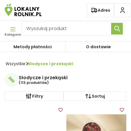
Pomiń nawigację
Adres
Kategorie
Metody płatności
O dostawie
Wszystkie
Słodycze i przekąski
Słodycze i przekąski
(
113 produktów
)
Filtry
Sortuj