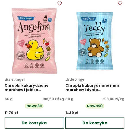
Little Angel
Little Angel
Chrupki kukurydziane
Chrupki kukurydziane mini
marchew i jabłko
marchew i dynia
bezglutenowe BIO 4x15 g
bezglutenowe BIO
60 g
196,50 zł/kg
30 g
213,00 zł/kg
NOWOŚĆ
NOWOŚĆ
11.79 zł 
6.39 zł 
Do koszyka
Do koszyka