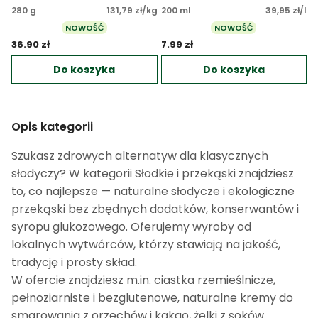
280 g
131,79 zł/kg
200 ml
39,95 zł/l
NOWOŚĆ
NOWOŚĆ
36.90 zł 
7.99 zł 
Do koszyka
Do koszyka
Opis kategorii
Szukasz zdrowych alternatyw dla klasycznych
słodyczy? W kategorii Słodkie i przekąski znajdziesz
to, co najlepsze — naturalne słodycze i ekologiczne
przekąski bez zbędnych dodatków, konserwantów i
syropu glukozowego. Oferujemy wyroby od
lokalnych wytwórców, którzy stawiają na jakość,
tradycję i prosty skład.
W ofercie znajdziesz m.in. ciastka rzemieślnicze,
pełnoziarniste i bezglutenowe, naturalne kremy do
smarowania z orzechów i kakao, żelki z soków