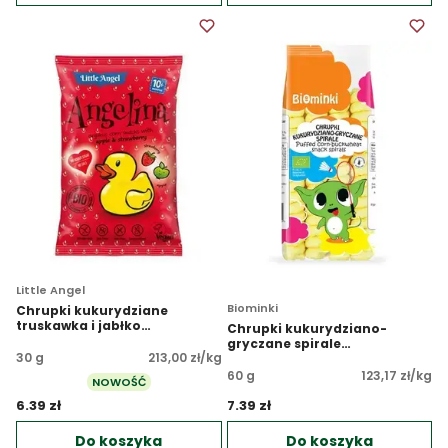
Little Angel
Biominki
Chrupki kukurydziane
truskawka i jabłko
Chrupki kukurydziano-
bezglutenowe BIO
gryczane spirale
30 g
213,00 zł/kg
bezglutenowe EKO
60 g
123,17 zł/kg
NOWOŚĆ
6.39 zł 
7.39 zł 
Do koszyka
Do koszyka