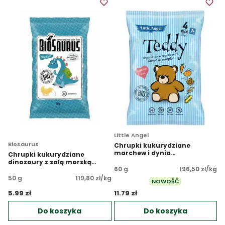
Little Angel
Biosaurus
Chrupki kukurydziane
marchew i dynia
Chrupki kukurydziane
bezglutenowe BIO 4x15 g
dinozaury z solą morską
60 g
196,50 zł/kg
bezglutenowe BIO
50 g
119,80 zł/kg
NOWOŚĆ
5.99 zł 
11.79 zł 
Do koszyka
Do koszyka