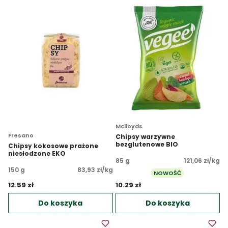
Mclloyds
Fresano
Chipsy warzywne
bezglutenowe BIO
Chipsy kokosowe prażone
niesłodzone EKO
85 g
121,06 zł/kg
150 g
83,93 zł/kg
NOWOŚĆ
12.59 zł 
10.29 zł 
Do koszyka
Do koszyka