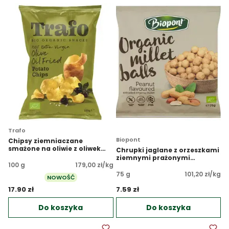
Trafo
Biopont
Chipsy ziemniaczane
smażone na oliwie z oliwek
Chrupki jaglane z orzeszkami
EKO
ziemnymi prażonymi
100 g
179,00 zł/kg
bezglutenowe EKO
75 g
101,20 zł/kg
NOWOŚĆ
17.90 zł 
7.59 zł 
Do koszyka
Do koszyka