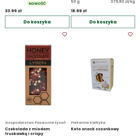
50 g
379,80 zł/kg
NOWOŚĆ
33.99 zł 
18.99 zł 
Do koszyka
Do koszyka
Gospodarstwo Pasieczne Łysoń
Piekarnia Kiełtyka
Czekolada z miodem
Keto snack czosnkowy
truskawką i crispy