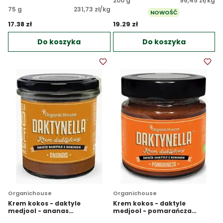
200 g
96,45 zł/kg
75 g
231,73 zł/kg
NOWOŚĆ
17.38 zł 
19.29 zł 
Do koszyka
Do koszyka
Organichouse
Organichouse
Krem kokos - daktyle
Krem kokos - daktyle
medjool - ananas
medjool - pomarańcza
bezglutenowy EKO
bezglutenowy EKO