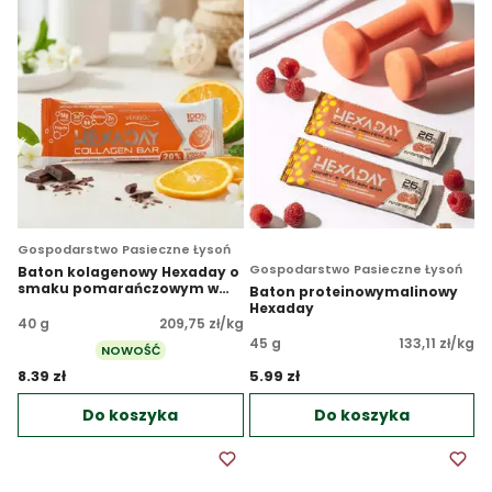
Gospodarstwo Pasieczne Łysoń
Gospodarstwo Pasieczne Łysoń
Baton kolagenowy Hexaday o
smaku pomarańczowym w
Baton proteinowymalinowy
ciemnej czekoladzie
Hexaday
40 g
209,75 zł/kg
45 g
133,11 zł/kg
NOWOŚĆ
8.39 zł 
5.99 zł 
Do koszyka
Do koszyka