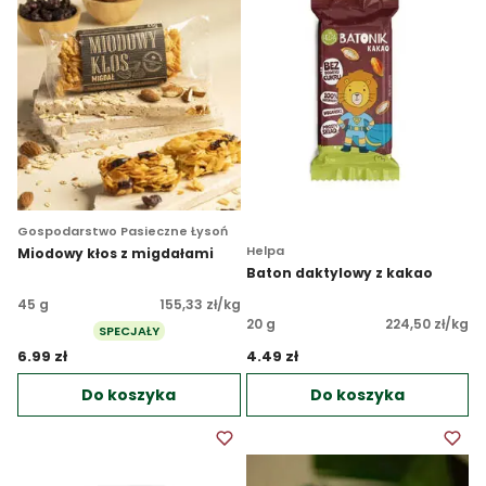
Gospodarstwo Pasieczne Łysoń
Helpa
Miodowy kłos z migdałami
Baton daktylowy z kakao
45 g
155,33 zł/kg
20 g
224,50 zł/kg
SPECJAŁY
6.99 zł 
4.49 zł 
Do koszyka
Do koszyka