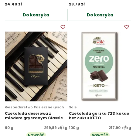
24.49 zł 
28.79 zł 
Do koszyka
Do koszyka
Gospodarstwo Pasieczne Łysoń
Sole
Czekolada deserowa z
Czekolada gorzka 72% kakao
miodem gryczanym Classical
bez cukru KETO
Edition
90 g
299,89 zł/kg
100 g
217,90 zł/kg
NOWOŚĆ
NOWOŚĆ