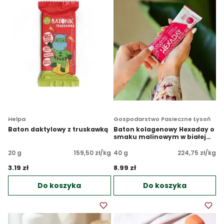
Helpa
Gospodarstwo Pasieczne Łysoń
Baton daktylowy z truskawką
Baton kolagenowy Hexaday o
smaku malinowym w białej
czekoladzie bez cukru
20 g
159,50 zł/kg
40 g
224,75 zł/kg
3.19 zł 
8.99 zł 
Do koszyka
Do koszyka