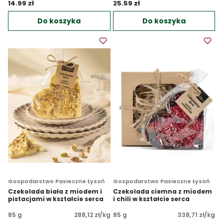
14.99 zł 
25.59 zł 
Do koszyka
Do koszyka
Gospodarstwo Pasieczne Łysoń
Gospodarstwo Pasieczne Łysoń
Czekolada biała z miodem i
Czekolada ciemna z miodem
pistacjami w kształcie serca
i chili w kształcie serca
85 g
288,12 zł/kg
85 g
338,71 zł/kg