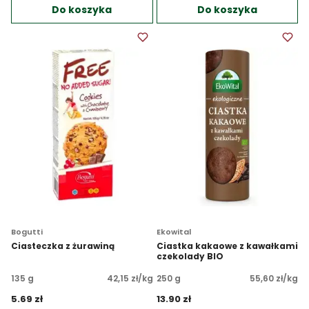
Do koszyka
Do koszyka
Bogutti
Ekowital
Ciasteczka z żurawiną
Ciastka kakaowe z kawałkami
czekolady BIO
135 g
42,15 zł/kg
250 g
55,60 zł/kg
5.69 zł 
13.90 zł 