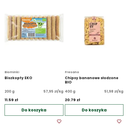
Biominki
Fresano
Biszkopty EKO
Chipsy bananowe słodzone
BIO
200 g
57,95 zł/kg
400 g
51,98 zł/kg
11.59 zł 
20.79 zł 
Do koszyka
Do koszyka