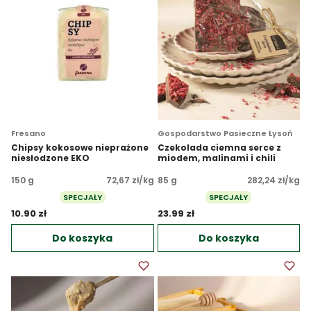
Fresano
Gospodarstwo Pasieczne Łysoń
Chipsy kokosowe nieprażone
Czekolada ciemna serce z
niesłodzone EKO
miodem, malinami i chili
150 g
72,67 zł/kg
85 g
282,24 zł/kg
SPECJAŁY
SPECJAŁY
10.90 zł 
23.99 zł 
Do koszyka
Do koszyka