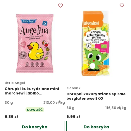
Little Angel
Biominki
Chrupki kukurydziane mini
marchew i jabłko
Chrupki kukurydziane spirale
bezglutenowe BIO
bezglutenowe EKO
30 g
213,00 zł/kg
60 g
116,50 zł/kg
NOWOŚĆ
6.39 zł 
6.99 zł 
Do koszyka
Do koszyka