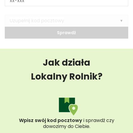
Uzupełnij kod pocztowy
Wybierz opcję
▼
Sprawdź
Jak działa
Lokalny Rolnik?
Wpisz swój kod pocztowy
i sprawdź czy
dowozimy do Ciebie.