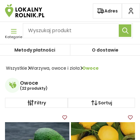
Pomiń nawigację
Adres
Kategorie
Metody płatności
O dostawie
Wszystkie
Warzywa, owoce i zioła
Owoce
Owoce
(
22 produkty
)
Filtry
Sortuj