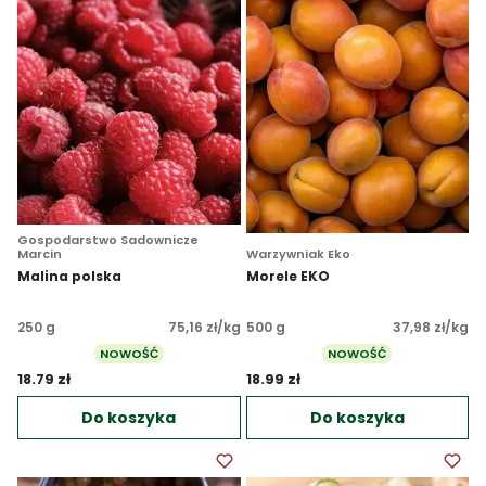
Gospodarstwo Sadownicze
Marcin
Warzywniak Eko
Malina polska
Morele EKO
250 g
75,16 zł/kg
500 g
37,98 zł/kg
NOWOŚĆ
NOWOŚĆ
18.79 zł 
18.99 zł 
Do koszyka
Do koszyka