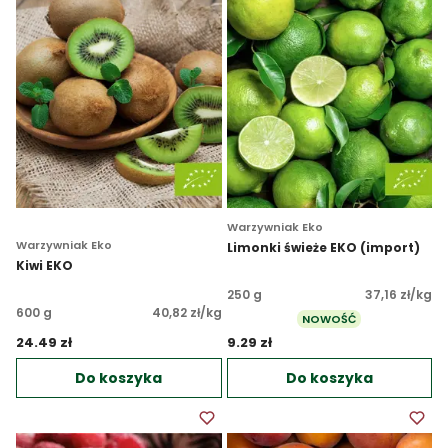
Warzywniak Eko
Warzywniak Eko
Limonki świeże EKO (import)
Kiwi EKO
250 g
37,16 zł/kg
600 g
40,82 zł/kg
NOWOŚĆ
24.49 zł 
9.29 zł 
Do koszyka
Do koszyka