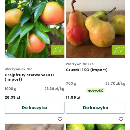
Warzywniak Eko
Warzywniak Eko
Gruszki EKO (import)
Grejpfruty czerwone EKO
(import)
700 g
25,70 zł/kg
1000 g
26,39 zł/kg
NOWOŚĆ
26.39 zł 
17.99 zł 
Do koszyka
Do koszyka