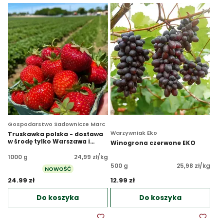
Gospodarstwo Sadownicze Marc
Warzywniak Eko
Truskawka polska - dostawa
w środę tylko Warszawa i
Winogrona czerwone EKO
okolice
1000 g
24,99 zł/kg
500 g
25,98 zł/kg
NOWOŚĆ
24.99 zł 
12.99 zł 
Do koszyka
Do koszyka