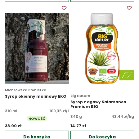
Michrowska Piwniczka
Big Nature
Syrop okienny malinowy EKO
Syrop z agawy Salamanea
Premium BIO
310 ml
109,35 zł/l
340 g
43,44 zł/kg
NOWOŚĆ
33.90 zł 
14.77 zł 
Do koszyka
Do koszyka