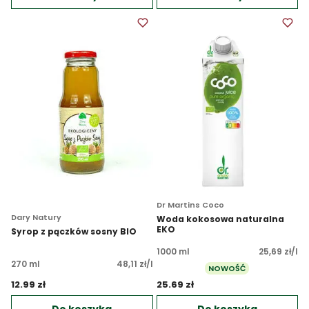
Dr Martins Coco
Dary Natury
Woda kokosowa naturalna
EKO
Syrop z pączków sosny BIO
1000 ml
25,69 zł/l
270 ml
48,11 zł/l
NOWOŚĆ
12.99 zł 
25.69 zł 