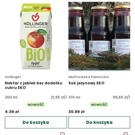
Hollinger
Michrowska Piwniczka
Nektar z jabłek bez dodatku
Sok jeżynowy EKO
cukru EKO
200 ml
21,95 zł/l
310 ml
99,65 zł/l
NOWOŚĆ
NOWOŚĆ
4.39 zł 
30.89 zł 
Do koszyka
Do koszyka