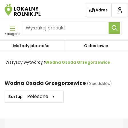
Pomiń nawigację
Adres
Kategorie
Metody płatności
O dostawie
Wszyscy wytwórcy
Wodna Osada Grzegorzewice
Wodna Osada Grzegorzewice
(
0 produktów
)
Polecane
Sortuj:
▼