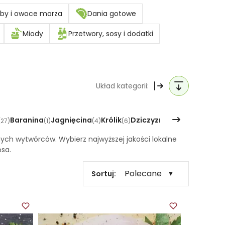
by i owoce morza
Dania gotowe
Miody
Przetwory, sosy i dodatki
Układ kategorii:
Baranina
Jagnięcina
Królik
Dziczyzna
Smalce
Inn
(
27
)
(
1
)
(
4
)
(
6
)
(
1
)
(
4
)
nych wytwórców. Wybierz najwyższej jakości lokalne
sa.
Polecane
Sortuj:
▼