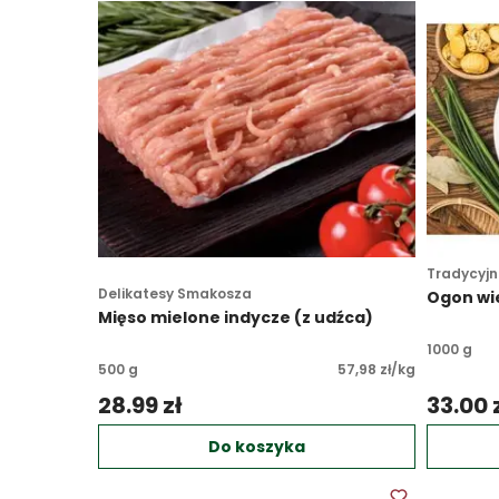
Tradycyjn
Delikatesy Smakosza
Ogon wi
Mięso mielone indycze (z udźca)
1000 g
500 g
57,98 zł/kg
28.99 zł 
33.00 z
Do koszyka