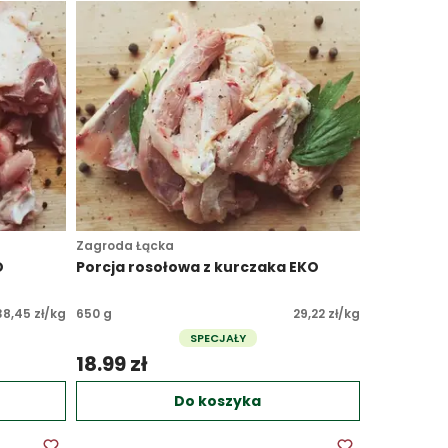
Zagroda Łącka
O
Porcja rosołowa z kurczaka EKO
38,45 zł/kg
650 g
29,22 zł/kg
SPECJAŁY
18.99 zł 
Do koszyka