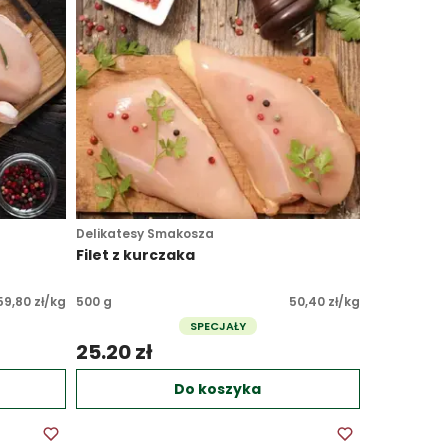
Delikatesy Smakosza
Filet z kurczaka
59,80 zł/kg
500 g
50,40 zł/kg
SPECJAŁY
25.20 zł 
Do koszyka