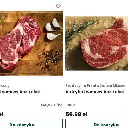
owscy
Tradycyjne Przetwórstwo Mięsne
 wołowy bez kości
Antrykot wołowy bez kości
140,97 zł/kg
500 g
1
ł 
56.99 zł 
Do koszyka
Do koszyka