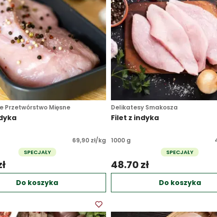
e Przetwórstwo Mięsne
Delikatesy Smakosza
ndyka
Filet z indyka
69,90 zł/kg
1000 g
SPECJAŁY
SPECJAŁY
ł 
48.70 zł 
Do koszyka
Do koszyka