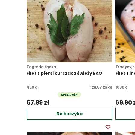
Zagroda Łącka
Tradycyjn
Filet z piersi kurczaka świeży EKO
Filet z i
450 g
128,87 zł/kg
1000 g
SPECJAŁY
57.99 zł 
69.90 z
Do koszyka