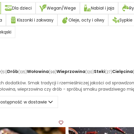
Dla dzieci
Wegan/Wege
Nabiał i jaja
Ry
a
Kiszonki i zakwasy
Oleje, octy i oliwy
Sypkie
ekąski
O
Drób
Wołowina
Wieprzowina
Steki
Cielęcina
(
51
)
(
135
)
(
98
)
(
120
)
(
27
)
h dodatków. Smak tradycji i rzemieślniczej jakości od sprawdzo
owina, wieprzowina czy drób - spróbuj smaku prawdziwego mię
ostępność w dostawie