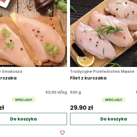
y Smakosza
Tradycyjne Przetwórstwo Mięsne
kurczaka
Filet z kurczaka
50,00 zł/kg
500 g
SPECJAŁY
SPECJAŁY
ł 
29.90 zł 
Do koszyka
Do koszyka