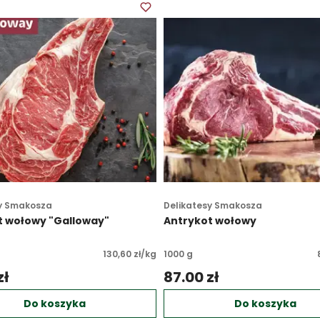
y Smakosza
Delikatesy Smakosza
t wołowy "Galloway"
Antrykot wołowy
130,60 zł/kg
1000 g
ł 
87.00 zł 
Do koszyka
Do koszyka