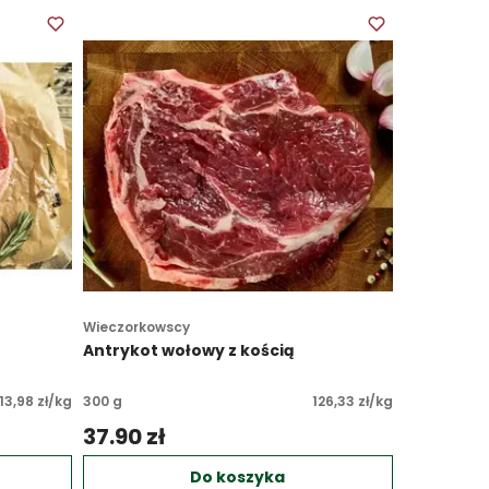
Wieczorkowscy
Antrykot wołowy z kością
13,98 zł/kg
300 g
126,33 zł/kg
37.90 zł 
Do koszyka