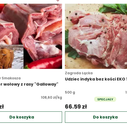
Zagroda Łącka
y Smakosza
Udziec indyka bez kości EKO 1
r wołowy z rasy "Galloway"
500 g
1
108,60 zł/kg
SPECJAŁY
ł 
66.59 zł 
Do koszyka
Do koszyka