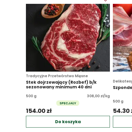
Tradycyjne Przetwórstwo Mięsne
Delikates
Stek dojrzewający (Rozbef) b/k
sezonowany minimum 40 dni
Szponde
500 g
308,00 zł/kg
500 g
SPECJAŁY
154.00 zł 
54.30 z
Do koszyka