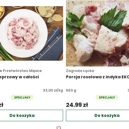
e Przetwórstwo Mięsne
Zagroda Łącka
eprzowy w całości
Porcja rosołowa z indyka EK
33,00 zł/kg
650 g
SPECJAŁY
SPECJAŁY
ł 
24.99 zł 
Do koszyka
Do koszyka