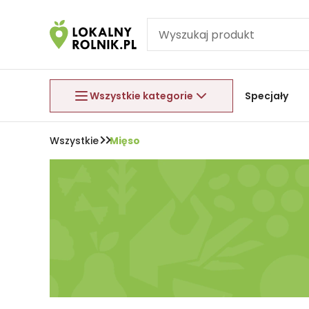
Pomiń nawigację
Aby wyjść z menu, naciśnij przycisk Esc.
Wszystkie kategorie
Specjały
Wszystkie
Mięso