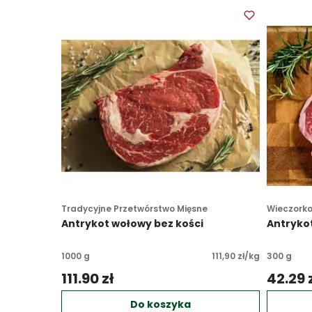
Tradycyjne Przetwórstwo Mięsne
Wieczork
Antrykot wołowy bez kości
Antrykot
1000 g
111,90 zł/kg
300 g
111.90 zł 
42.29 z
Do koszyka