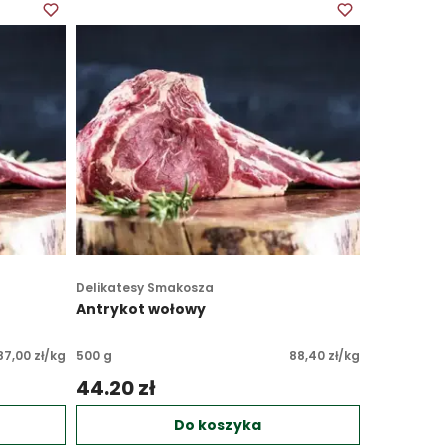
Delikatesy Smakosza
Antrykot wołowy
87,00 zł/kg
500 g
88,40 zł/kg
44.20 zł 
Do koszyka