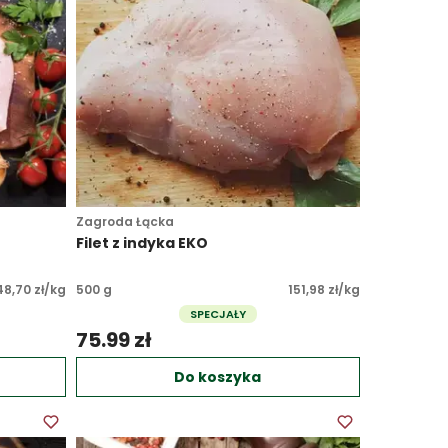
Zagroda Łącka
Filet z indyka EKO
48,70 zł/kg
500 g
151,98 zł/kg
SPECJAŁY
75.99 zł 
Do koszyka