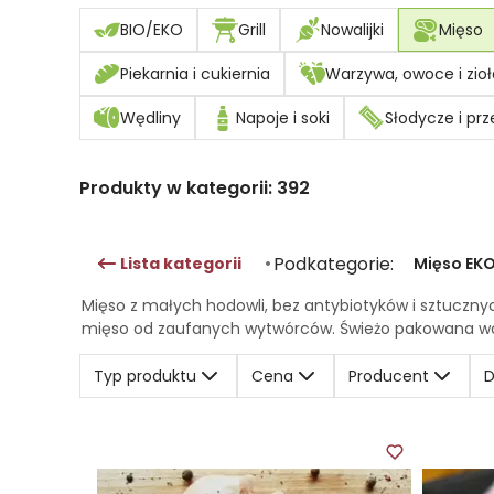
BIO/EKO
Grill
Nowalijki
Mięso
Piekarnia i cukiernia
Warzywa, owoce i zioł
Wędliny
Napoje i soki
Słodycze i prz
Produkty w kategorii:
392
Podkategorie:
Lista kategorii
•
Mięso EK
Mięso z małych hodowli, bez antybiotyków i sztucznyc
mięso od zaufanych wytwórców. Świeżo pakowana woł
Typ produktu
Cena
Producent
D