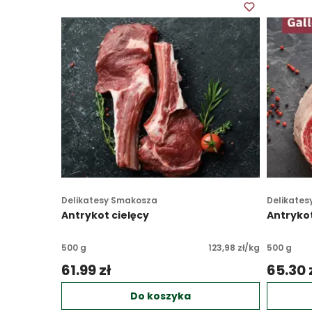
Delikatesy Smakosza
Delikates
Antrykot cielęcy
Antryko
500 g
123,98 zł/kg
500 g
61.99 zł 
65.30 z
Do koszyka