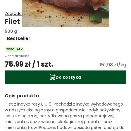
Zagroda Łącka
Filet z indyka EKO
500 g
Bestseller
SPECJAŁY
Cena aktualna
75.99 zł / 1 szt.
151,98 zł/kg
Do koszyka
Opis produktu
Filet z indyka rasy BIG 9. Pochodzi z indyka wyhodowanego
w naszym ekologicznym gospodarstwie. Indyk odżywiany
jest ekologiczną, certyfikowaną paszą pełnoporcjową,
mieszanką zboż z własnej ekologicznej produkcji oraz
mieszanką traw. Podczas hodowli posiada pełen dostęp do