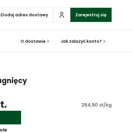
Dodaj adres dostawy
Zarejestruj się
O dostawie
Jak założyć konto?
agnięcy
t.
264,90 zł/kg
wie