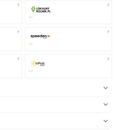
?
?
?
?
?
?