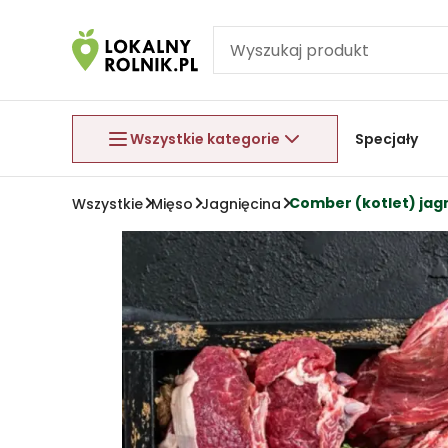
Pomiń nawigację
Aby wyjść z menu, naciśnij przycisk Esc.
Wszystkie kategorie
Specjały
Comber (kotlet) jagn
Wszystkie
Mięso
Jagnięcina