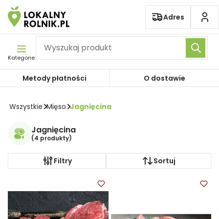
Pomiń nawigację
Adres
Kategorie
Metody płatności
O dostawie
Wszystkie
Mięso
Jagnięcina
Jagnięcina
(
4 produkty
)
Filtry
Sortuj