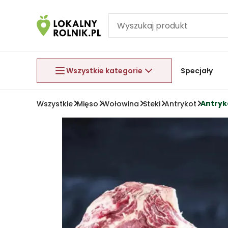
Pomiń nawigację
Aby wyjść z menu, naciśnij przycisk Esc.
Wszystkie kategorie
Specjały
Antryk
Wszystkie
Mięso
Wołowina
Steki
Antrykot