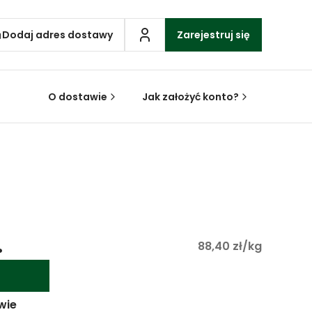
Dodaj adres dostawy
Zarejestruj się
O dostawie
Jak założyć konto?
.
88,40 zł/kg
wie