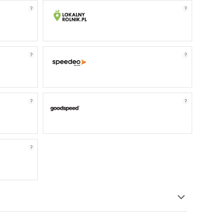
?
?
?
?
?
?
?