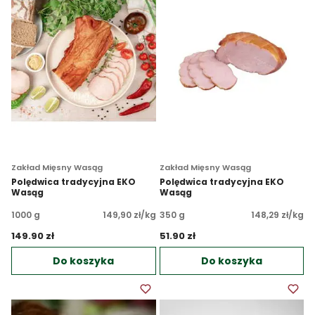
Zakład Mięsny Wasąg
Zakład Mięsny Wasąg
Polędwica tradycyjna EKO
Polędwica tradycyjna EKO
Wasąg
Wasąg
1000 g
149,90 zł/kg
350 g
148,29 zł/kg
149.90 zł 
51.90 zł 
Do koszyka
Do koszyka