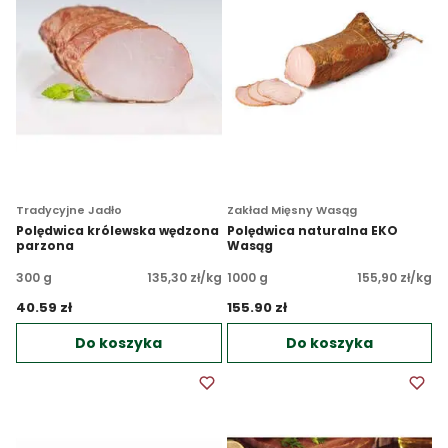
Tradycyjne Jadło
Zakład Mięsny Wasąg
Polędwica królewska wędzona
Polędwica naturalna EKO
parzona
Wasąg
300 g
135,30 zł/kg
1000 g
155,90 zł/kg
40.59 zł 
155.90 zł 
Do koszyka
Do koszyka