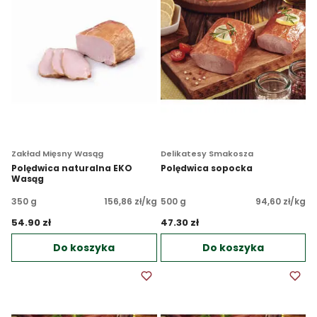
Zakład Mięsny Wasąg
Delikatesy Smakosza
Polędwica naturalna EKO
Polędwica sopocka
Wasąg
350 g
156,86 zł/kg
500 g
94,60 zł/kg
54.90 zł 
47.30 zł 
Do koszyka
Do koszyka