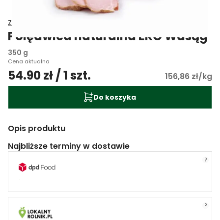
Zakład Mięsny Wasąg
Polędwica naturalna EKO Wasąg
350 g
Cena aktualna
54.90 zł / 1 szt.
156,86 zł/kg
Do koszyka
Opis produktu
Najbliższe terminy w dostawie
?
?