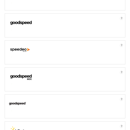
?
?
?
?
?