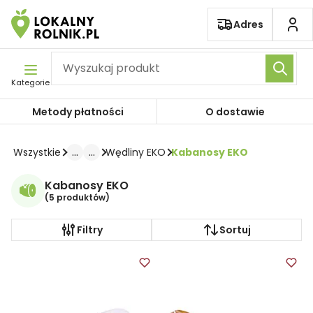
Pomiń nawigację
Adres
Kategorie
Metody płatności
O dostawie
...
...
Wszystkie
Wędliny EKO
Kabanosy EKO
Kabanosy EKO
(
5 produktów
)
Filtry
Sortuj