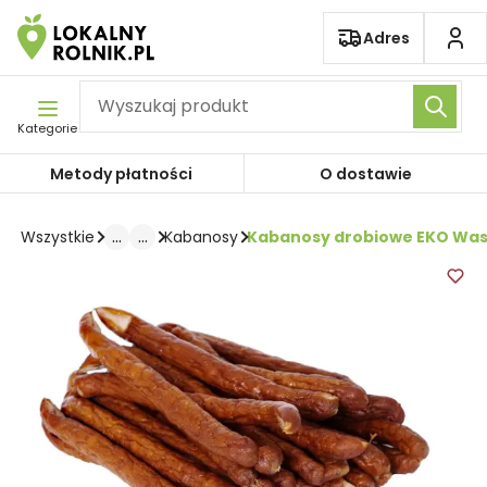
Pomiń nawigację
Adres
Kategorie
Metody płatności
O dostawie
...
...
Kabanosy drobiowe EKO Wasą
Wszystkie
Kabanosy