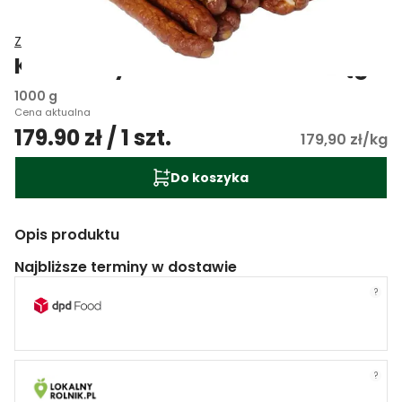
Zakład Mięsny Wasąg
Kabanosy drobiowe EKO Wasąg
1000 g
Cena aktualna
179.90 zł / 1 szt.
179,90 zł/kg
Do koszyka
Opis produktu
Najbliższe terminy w dostawie
?
?