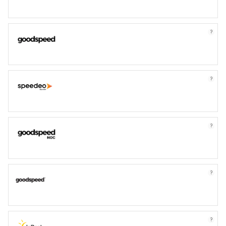
?
?
?
?
?