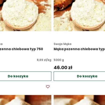
ka
Swoja Mąka
zenna chlebowa typ 750
Mąka pszenna chlebowa typ
8,69 zł/kg
5000 g
 
46.00 zł 
Do koszyka
Do koszyka