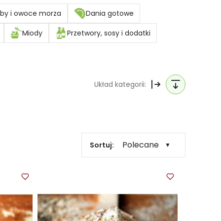
by i owoce morza
Dania gotowe
Miody
Przetwory, sosy i dodatki
Układ kategorii:
Polecane
Sortuj:
▼