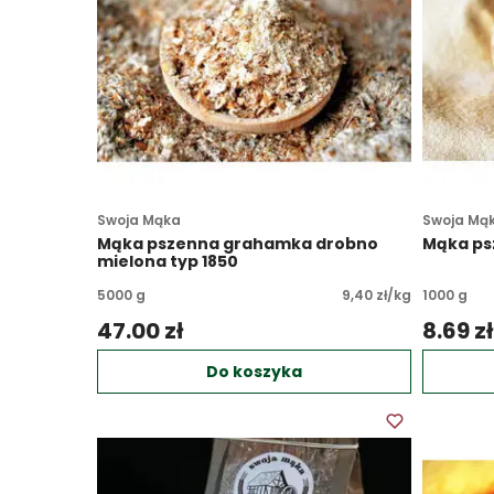
Swoja Mąka
Swoja Mą
Mąka pszenna grahamka drobno
Mąka ps
mielona typ 1850
5000 g
9,40 zł/kg
1000 g
47.00 zł 
8.69 zł
Do koszyka