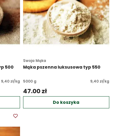
Swoja Mąka
yp 500
Mąka pszenna luksusowa typ 550
9,40 zł/kg
5000 g
9,40 zł/kg
47.00 zł 
Do koszyka