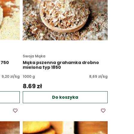
Swoja Mąka
 750
Mąka pszenna grahamka drobno
mielona typ 1850
9,20 zł/kg
1000 g
8,69 zł/kg
8.69 zł 
Do koszyka