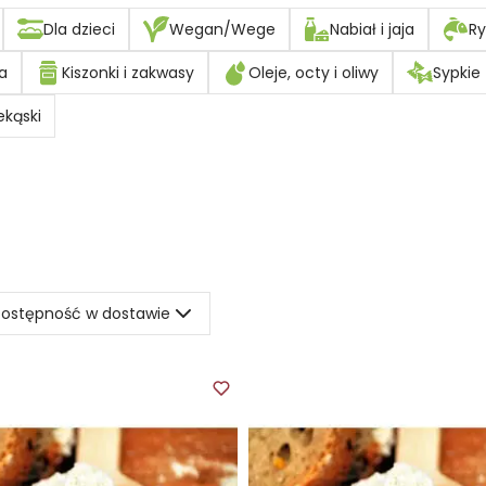
Dla dzieci
Wegan/Wege
Nabiał i jaja
Ry
a
Kiszonki i zakwasy
Oleje, octy i oliwy
Sypkie
ekąski
ostępność w dostawie