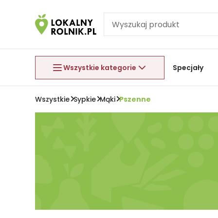
Pomiń nawigację
Aby wyjść z menu, naciśnij przycisk Esc.
Wszystkie kategorie
Specjały
Wszystkie
Sypkie
Mąki
Pszenne