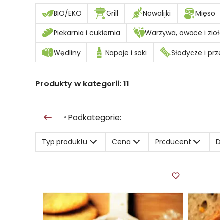
BIO/EKO
Grill
Nowalijki
Mięso
Piekarnia i cukiernia
Warzywa, owoce i zioł
Wędliny
Napoje i soki
Słodycze i prz
Produkty w kategorii:
11
Podkategorie:
•
Typ produktu
Cena
Producent
D