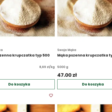
ka
Swoja Mąka
zenna krupczatka typ 500
Mąka pszenna krupczatka t
8,69 zł/kg
5000 g
 
47.00 zł 
Do koszyka
Do koszyka