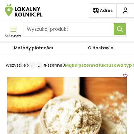
Pomiń nawigację
Adres
Kategorie
Metody płatności
O dostawie
...
...
Mąka pszenna luksusowa typ 5
Wszystkie
Pszenne