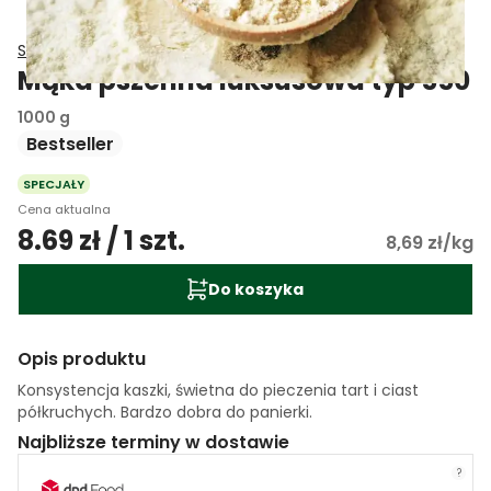
Swoja Mąka
Mąka pszenna luksusowa typ 550
1000 g
Bestseller
SPECJAŁY
Cena aktualna
8.69 zł / 1 szt.
8,69 zł/kg
Do koszyka
Opis produktu
Konsystencja kaszki, świetna do pieczenia tart i ciast
półkruchych. Bardzo dobra do panierki.
Najbliższe terminy w dostawie
?