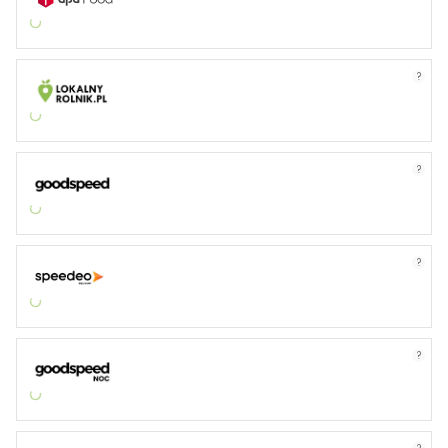
?
?
?
?