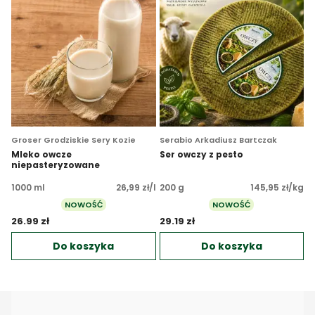
Groser Grodziskie Sery Kozie
Serabio Arkadiusz Bartczak
Mleko owcze
Ser owczy z pesto
niepasteryzowane
1000 ml
26,99 zł/l
200 g
145,95 zł/kg
NOWOŚĆ
NOWOŚĆ
26.99 zł 
29.19 zł 
Do koszyka
Do koszyka