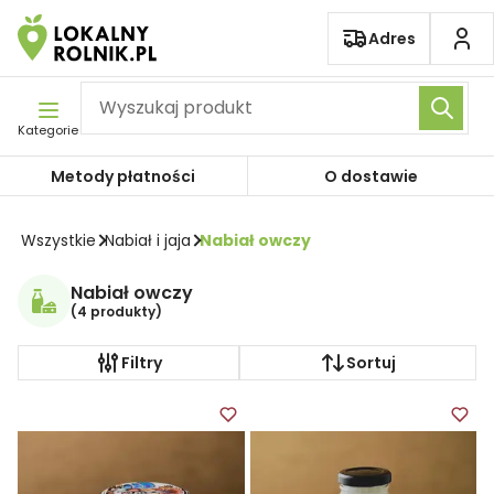
Pomiń nawigację
Adres
Kategorie
Metody płatności
O dostawie
Wszystkie
Nabiał i jaja
Nabiał owczy
Nabiał owczy
(
4 produkty
)
Filtry
Sortuj