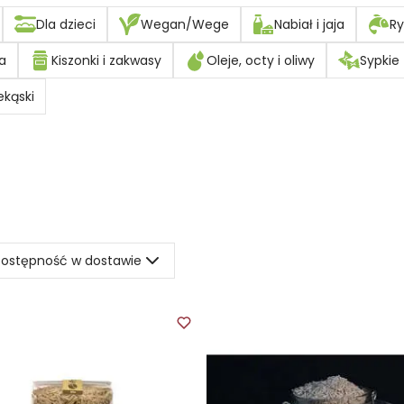
Dla dzieci
Wegan/Wege
Nabiał i jaja
Ry
a
Kiszonki i zakwasy
Oleje, octy i oliwy
Sypkie
ekąski
ostępność w dostawie