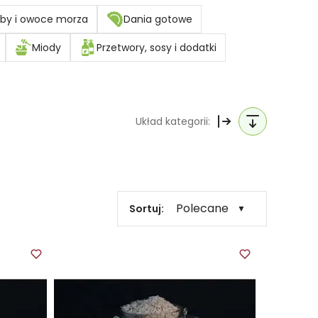
by i owoce morza
Dania gotowe
Miody
Przetwory, sosy i dodatki
Układ kategorii:
Polecane
Sortuj:
▼