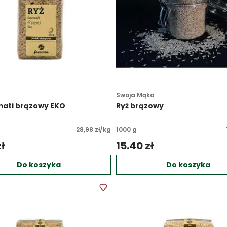
Swoja Mąka
mati brązowy EKO
Ryż brązowy
28,98 zł/kg
1000 g
ł 
15.40 zł 
Do koszyka
Do koszyka