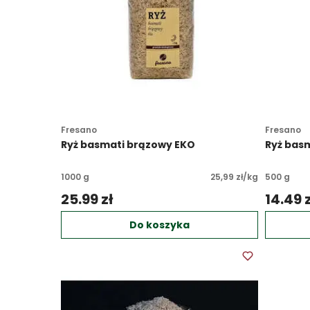
Fresano
Fresano
Ryż basmati brązowy EKO
Ryż bas
1000 g
25,99 zł/kg
500 g
25.99 zł 
14.49 z
Do koszyka