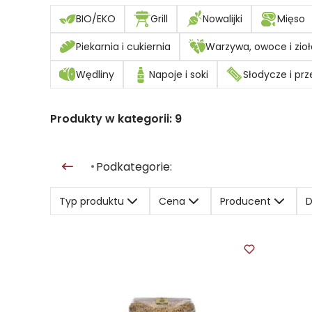
BIO/EKO
Grill
Nowalijki
Mięso
Piekarnia i cukiernia
Warzywa, owoce i zioł
Wędliny
Napoje i soki
Słodycze i prz
Produkty w kategorii:
9
Podkategorie:
•
Typ produktu
Cena
Producent
D