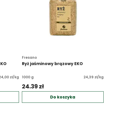
Fresano
EKO
Ryż jaśminowy brązowy EKO
24,00 zł/kg
1000 g
24,39 zł/kg
24.39 zł 
Do koszyka