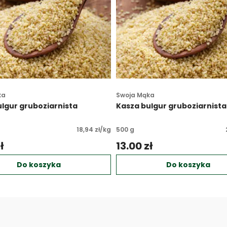
ka
Swoja Mąka
lgur gruboziarnista
Kasza bulgur gruboziarnista
18,94 zł/kg
500 g
ł 
13.00 zł 
Do koszyka
Do koszyka