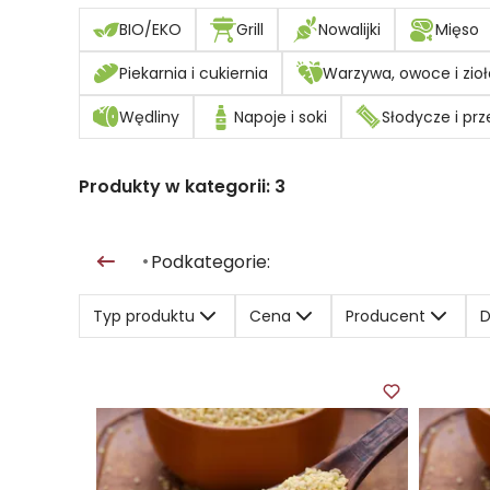
BIO/EKO
Grill
Nowalijki
Mięso
Piekarnia i cukiernia
Warzywa, owoce i zioł
Wędliny
Napoje i soki
Słodycze i prz
Produkty w kategorii:
3
Podkategorie:
•
Typ produktu
Cena
Producent
D