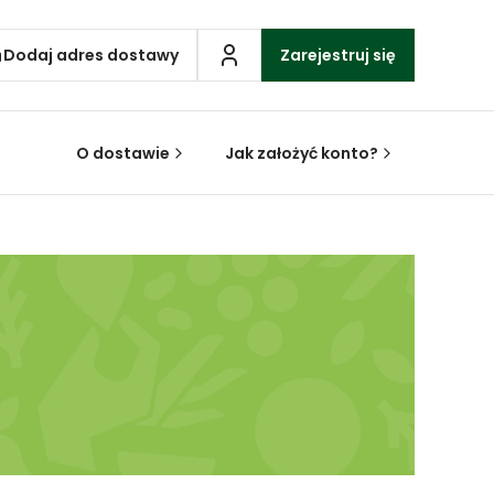
Dodaj adres dostawy
Zarejestruj się
O dostawie
Jak założyć konto?