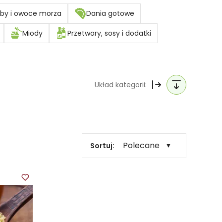
by i owoce morza
Dania gotowe
Miody
Przetwory, sosy i dodatki
Układ kategorii:
Polecane
Sortuj:
▼