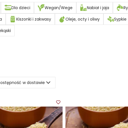
Dla dzieci
Wegan/Wege
Nabiał i jaja
Ry
a
Kiszonki i zakwasy
Oleje, octy i oliwy
Sypkie
ekąski
ostępność w dostawie