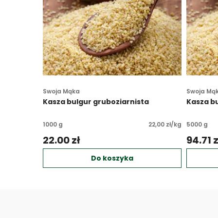
Swoja Mąka
Swoja Mą
Kasza bulgur gruboziarnista
Kasza bu
1000 g
22,00 zł/kg
5000 g
22.00 zł 
94.71 z
Do koszyka