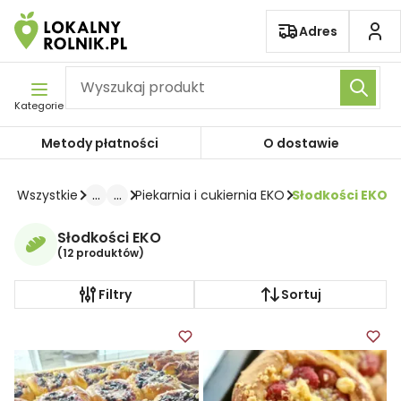
Pomiń nawigację
Adres
Kategorie
Metody płatności
O dostawie
...
...
Wszystkie
Piekarnia i cukiernia EKO
Słodkości EKO
Słodkości EKO
(
12 produktów
)
Filtry
Sortuj