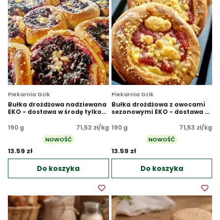
Piekarnia Gzik
Piekarnia Gzik
Bułka drożdżowa nadziewana
Bułka drożdżowa z owocami
EKO - dostawa w środę tylko
sezonowymi EKO - dostawa w
Warszawa i okolice
środę tylko Warszawa i
okolice
190 g
71,53 zł/kg
190 g
71,53 zł/kg
NOWOŚĆ
NOWOŚĆ
13.59 zł 
13.59 zł 
Do koszyka
Do koszyka