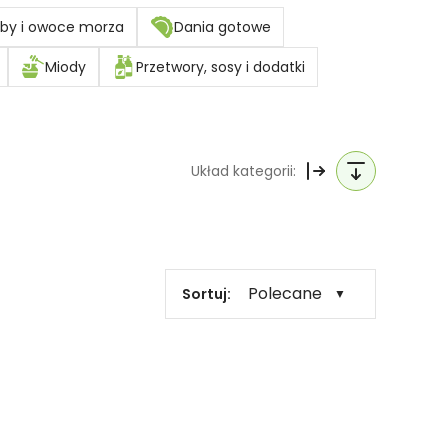
by i owoce morza
Dania gotowe
Miody
Przetwory, sosy i dodatki
Układ kategorii:
Polecane
Sortuj:
▼