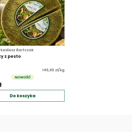
rkadiusz Bartczak
y z pesto
145,95 zł/kg
NOWOŚĆ
ł 
Do koszyka