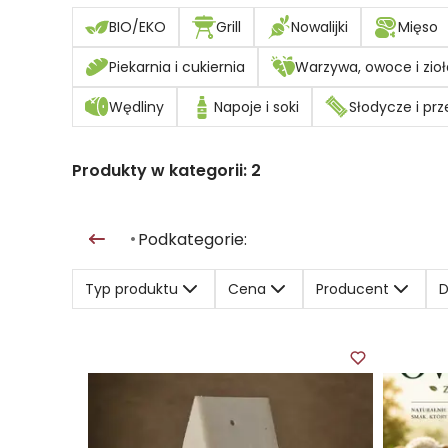
BIO/EKO
Grill
Nowalijki
Mięso
Piekarnia i cukiernia
Warzywa, owoce i zioł
Wędliny
Napoje i soki
Słodycze i prz
Produkty w kategorii:
2
Podkategorie:
•
Typ produktu
Cena
Producent
D