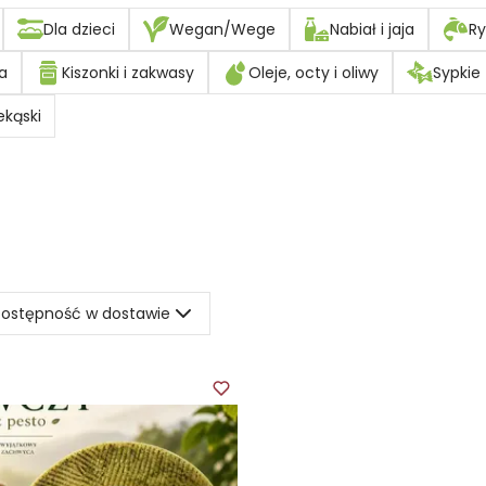
Dla dzieci
Wegan/Wege
Nabiał i jaja
Ry
a
Kiszonki i zakwasy
Oleje, octy i oliwy
Sypkie
ekąski
ostępność w dostawie