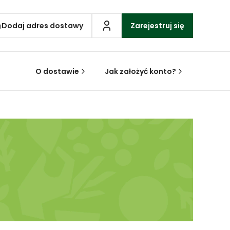
Dodaj adres dostawy
Zarejestruj się
O dostawie
Jak założyć konto?