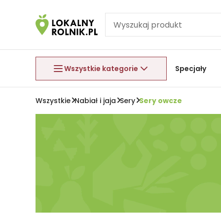
Pomiń nawigację
Aby wyjść z menu, naciśnij przycisk Esc.
Wszystkie kategorie
Specjały
Wszystkie
Nabiał i jaja
Sery
Sery owcze