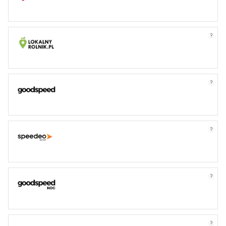
?
?
?
?
?