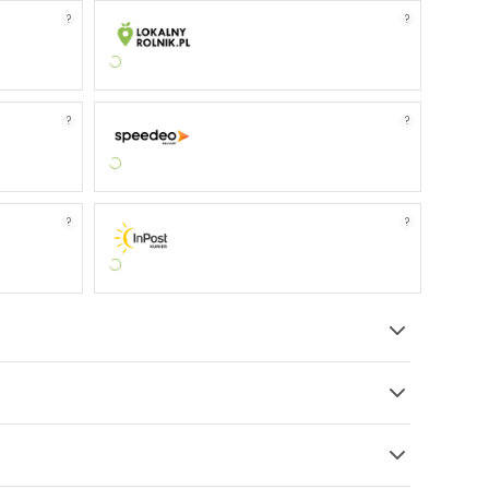
?
?
?
?
?
?