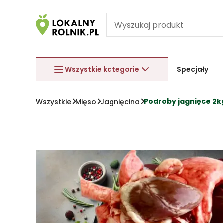
Pomiń nawigację
Aby wyjść z menu, naciśnij przycisk Esc.
Wszystkie kategorie
Specjały
Podroby jagnięce 2k
Wszystkie
Mięso
Jagnięcina