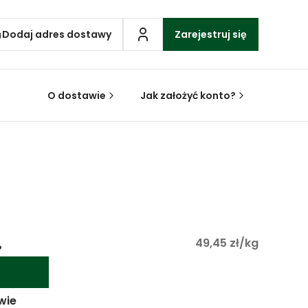
Dodaj adres dostawy
Zarejestruj się
O dostawie
Jak założyć konto?
.
49,45 zł/kg
wie