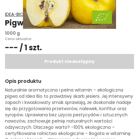
IDEA-BIO Dariusz Tamara Krężlewicz
Pigwa jabłkowa EKO
1000 g
Cena aktualna
--- / 1 szt.
Produkt niedostępny
Opis produktu
Naturalnie aromatyczna i pełna witamin – ekologiczna
pigwa od Idea Bio to prawdziwy skarb jesieni. Jej intensywny
zapach i kwaskowaty smak sprawiają, że doskonale nadaje
się do przygotowania przetworów, nalewek, konfitur oraz
syropów. Uprawiana bez użycia pestycydów i sztucznych
nawozów, zachowuje pełnię naturalnych wartości
odżywczych. Dlaczego warto? -100% ekologiczna –
certyfikowane rolnictwo ekologiczne - Bogata w witaminę