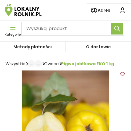
Pomiń nawigację
Adres
Kategorie
Metody płatności
O dostawie
...
...
Pigwa jabłkowa EKO 1 kg
Wszystkie
Owoce