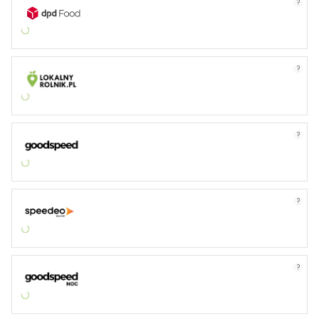
?
?
?
?
?