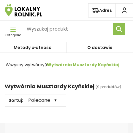
Pomiń nawigację
Adres
Kategorie
Metody płatności
O dostawie
Wszyscy wytwórcy
Wytwórnia Musztardy Kcyńskiej
Wytwórnia Musztardy Kcyńskiej
(
9 produktów
)
Polecane
Sortuj:
▼