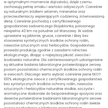
w optymalnym momencie dojrzałości, dzięki czemu
zachowują pełnię smaku i wartości odżywczych. Czereśnie
są naturalnym źródłem witamin, minerałów oraz
przeciwutleniaczy wspierających codzienną, zrównoważoną
dietę. Czereśnie pochodzą z certyfikowanego
gospodarstwa sadowniczego Ekojabłonka, położonego
niespełna 40 km na południe od Warszawy. W sadzie
uprawiane są jabłonie, grusze, czereśnie i śliwy bez
stosowania syntetycznych środków ochrony roślin,
nawozów sztucznych oraz herbicydów. Gospodarstwo
prowadzi produkcję zgodnie z zasadami rolnictwa
ekologicznego, dbając o najwyższą jakość owoców i
środowisko naturalne. Dla zainteresowanych udostępniane
są aktualne badania laboratoryjne potwierdzające zerowy
poziom pozostałości chemicznych środków ochrony roślin
w owocach. Dlaczego warto wybrać czereśnie jasne EKO?
100% ekologiczne owoce z certyfikowanego gospodarstwa
bez syntetycznych środków ochrony roślin, nawozów
sztucznych i herbicydów naturalnie słodkie, soczyste i
aromatyczne doskonałe do bezpośredniego spożycia oraz
deserów potwierdzone badaniami laboratoryjnymi zerowe
pozostałości chemicznych środków ochrony roślin świeże