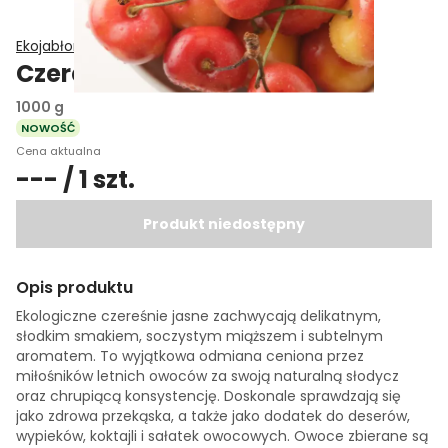
Ekojabłonka
Czereśnie jasne EKO
1000 g
NOWOŚĆ
Cena aktualna
--- / 1 szt.
Produkt niedostępny
Opis produktu
Ekologiczne czereśnie jasne zachwycają delikatnym,
słodkim smakiem, soczystym miąższem i subtelnym
aromatem. To wyjątkowa odmiana ceniona przez
miłośników letnich owoców za swoją naturalną słodycz
oraz chrupiącą konsystencję. Doskonale sprawdzają się
jako zdrowa przekąska, a także jako dodatek do deserów,
wypieków, koktajli i sałatek owocowych. Owoce zbierane są