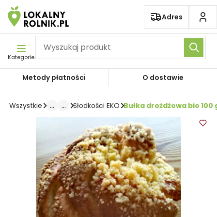
Pomiń nawigację
Adres
Kategorie
Metody płatności
O dostawie
...
...
Bułka drożdżowa bio 100 
Wszystkie
Słodkości EKO