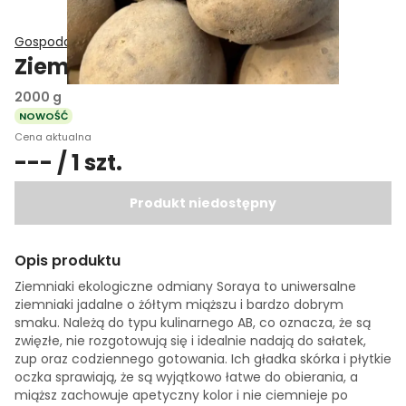
Gospodarstwo Ekologiczne Jany
Ziemniaki Soraya EKO
2000 g
NOWOŚĆ
Cena aktualna
--- / 1 szt.
Produkt niedostępny
Opis produktu
Ziemniaki ekologiczne odmiany Soraya to uniwersalne
ziemniaki jadalne o żółtym miąższu i bardzo dobrym
smaku. Należą do typu kulinarnego AB, co oznacza, że są
zwięzłe, nie rozgotowują się i idealnie nadają do sałatek,
zup oraz codziennego gotowania. Ich gładka skórka i płytkie
oczka sprawiają, że są wyjątkowo łatwe do obierania, a
miąższ zachowuje apetyczny kolor i nie ciemnieje po