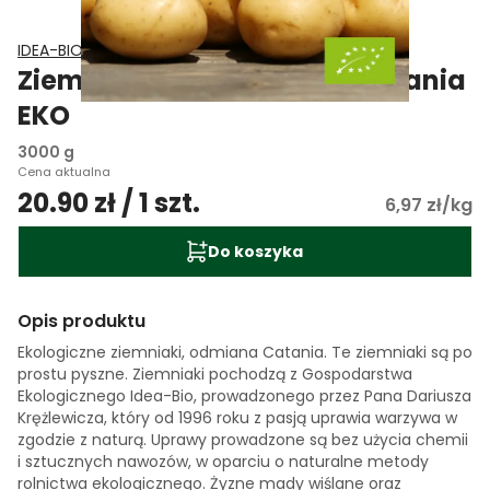
IDEA-BIO Dariusz Tamara Krężlewicz
Ziemniaki młode drobne Catania
EKO
3000 g
Cena aktualna
20.90 zł / 1 szt.
6,97 zł/kg
Do koszyka
Opis produktu
Ekologiczne ziemniaki, odmiana Catania. Te ziemniaki są po
prostu pyszne. Ziemniaki pochodzą z Gospodarstwa
Ekologicznego Idea-Bio, prowadzonego przez Pana Dariusza
Krężlewicza, który od 1996 roku z pasją uprawia warzywa w
zgodzie z naturą. Uprawy prowadzone są bez użycia chemii
i sztucznych nawozów, w oparciu o naturalne metody
rolnictwa ekologicznego. Żyzne mady wiślane oraz