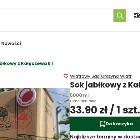
Nowości
błkowy z Kałęczewa 5 l
Wiatrowy Sad Grażyna Wiatr
Sok jabłkowy z K
5000 ml
Cena aktualna
33.90 zł / 1 szt.
Do koszyka
Najbliższe terminy w dosta