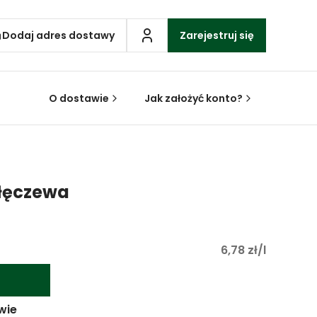
Dodaj adres dostawy
Zarejestruj się
O dostawie
Jak założyć konto?
ałęczewa
6,78 zł/l
wie