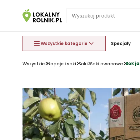
Pomiń nawigację
Aby wyjść z menu, naciśnij przycisk Esc.
Wszystkie kategorie
Specjały
Sok ja
Wszystkie
Napoje i soki
Soki
Soki owocowe