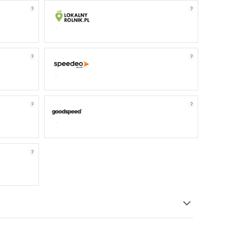
?
?
?
?
?
?
?