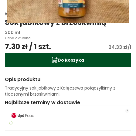
Wiatrowy Sad Grażyna Wiatr
Sok jabłkowy z brzoskwinią
300 ml
Cena aktualna
7.30 zł / 1 szt.
24,33 zł/l
Do koszyka
Opis produktu
Tradycyjny sok jabłkowy z Kałęczewa połączyliśmy z
tłoczonymi brzoskwiniami.
Najbliższe terminy w dostawie
?