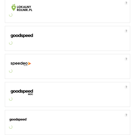
?
?
?
?
?