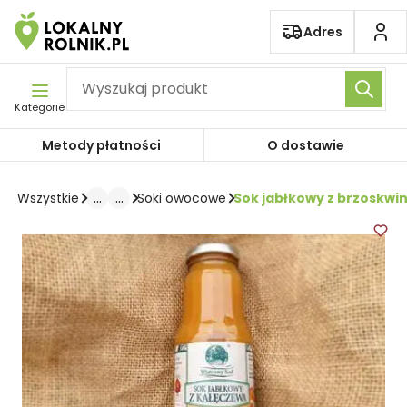
Pomiń nawigację
Adres
Kategorie
Metody płatności
O dostawie
...
...
Sok jabłkowy z brzoskwin
Wszystkie
Soki owocowe