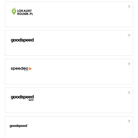
?
?
?
?
?