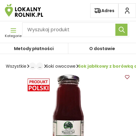
Pomiń nawigację
Adres
Kategorie
Metody płatności
O dostawie
...
...
Sok jabłkowy z borówką
Wszystkie
Soki owocowe