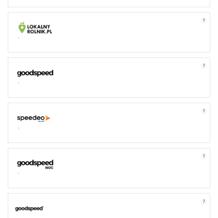
?
?
?
?
?