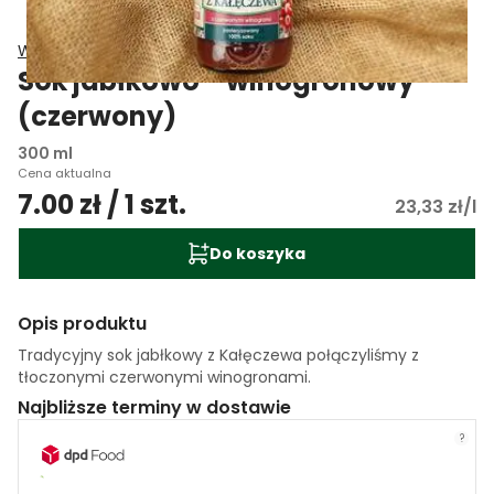
Wiatrowy Sad Grażyna Wiatr
Sok jabłkowo - winogronowy
(czerwony)
300 ml
Cena aktualna
7.00 zł / 1 szt.
23,33 zł/l
Do koszyka
Opis produktu
Tradycyjny sok jabłkowy z Kałęczewa połączyliśmy z
tłoczonymi czerwonymi winogronami.
Najbliższe terminy w dostawie
?