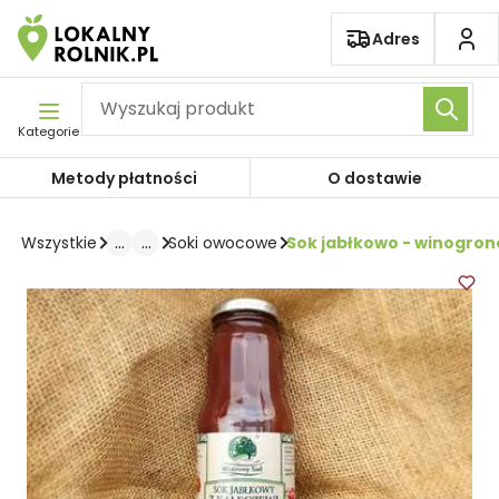
Pomiń nawigację
Adres
Kategorie
Metody płatności
O dostawie
...
...
Sok jabłkowo - winogron
Wszystkie
Soki owocowe