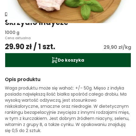
Delikatesy Smakosza
Skrzydło indycze
1000 g
Cena aktualna
29.90 zł / 1 szt.
29,90 zł/kg
Do koszyka
Opis produktu
Waga produktu może się wahać: +/- 50g. Mięso z indyka
posiada największą ilość białka spośród całego drobiu. Ma
wysoką wartość odżywczą, jest stosunkowo
niskokaloryczne, smaczne oraz niedrogie. W dietetycznym
rankingu bezapelacyjnie zwycięża z innymi rodzajami mięs,
w tym z kurczakiem. Jest dobrym źródłem niacyny, selenu,
witamin z grupy B, a także cynku. W opakowaniu znajdują
się 0,5 do 2 sztuk.