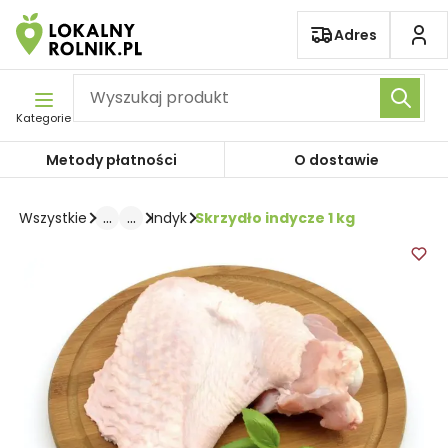
Pomiń nawigację
Adres
Kategorie
Metody płatności
O dostawie
...
...
Skrzydło indycze 1 kg
Wszystkie
Indyk