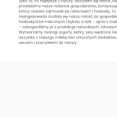
tylko to, co najlepsze z natury. Nazywam się Iwona 
prowadzimy nasze rodzinne gospodarstwo, kontynuuj
którzy również zajmowali się rolnictwem i hodowlą. To w
zaangażowania zrodziła się nasza miłość do gospodar
hodowlą krów mlecznych i byków, a dziś – oprócz tra
– wzbogaciliśmy je o produkcję naturalnych, zdrowy
Wytwarzamy twarogi, jogurty, kefiry, sery wędzone, k
wszystko z naszego mleka, bez sztucznych dodatków, t
sercem i szacunkiem do natury.