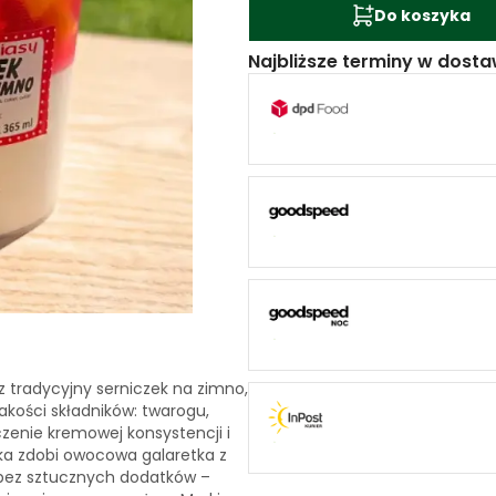
Do koszyka
Najbliższe terminy w dosta
z tradycyjny serniczek na zimno,
kości składników: twarogu,
czenie kremowej konsystencji i
ka zdobi owocowa galaretka z
 bez sztucznych dodatków –