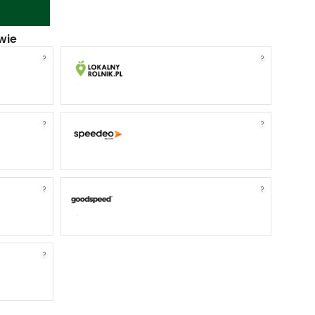
wie
?
?
?
?
?
?
?