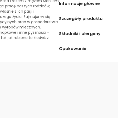
Zawiasa i razem z mężem Markiem
Informacje główne
ąc pracę naszych rodziców,
łaśnie z ich pasji i
czego życia. Zajmujemy się
Szczegóły produktu
dycyjnych prac w gospodarstwie
ch wyrobów mlecznych.
anapkowe i inne pyszności –
Składniki i alergeny
ak jak robiono to kiedyś: z
Opakowanie