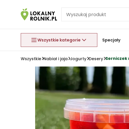
Pomiń nawigację
Aby wyjść z menu, naciśnij przycisk Esc.
Wszystkie kategorie
Specjały
Serniczek 
Wszystkie
Nabiał i jaja
Jogurty
Desery