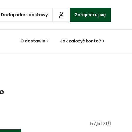
Dodaj adres dostawy
Zarejestruj się
O dostawie
Jak założyć konto?
no
57,51 zł/l