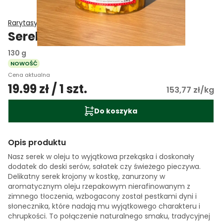
Rarytasy od Zawiasy
Serek w oleju
130 g
NOWOŚĆ
Cena aktualna
19.99 zł / 1 szt.
153,77 zł/kg
Do koszyka
Opis produktu
Nasz serek w oleju to wyjątkowa przekąska i doskonały
dodatek do deski serów, sałatek czy świeżego pieczywa.
Delikatny serek krojony w kostkę, zanurzony w
aromatycznym oleju rzepakowym nierafinowanym z
zimnego tłoczenia, wzbogacony został pestkami dyni i
słonecznika, które nadają mu wyjątkowego charakteru i
chrupkości. To połączenie naturalnego smaku, tradycyjnej