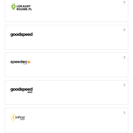
?
?
?
?
?