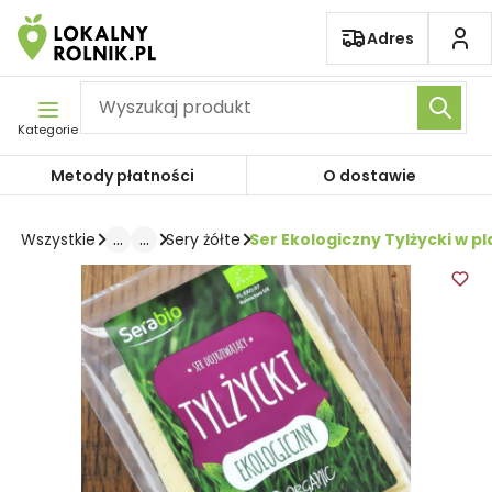
Pomiń nawigację
Adres
Kategorie
Metody płatności
O dostawie
...
...
Ser Ekologiczny Tylżycki w pl
Wszystkie
Sery żółte