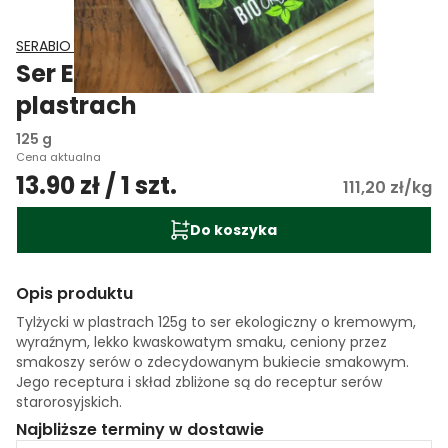
SERABIO Arkadiusz Bartczak
Ser Ekologiczny Tylżycki w
plastrach
125 g
Cena aktualna
13.90 zł / 1 szt.
111,20 zł/kg
Do koszyka
Opis produktu
Tylżycki w plastrach 125g to ser ekologiczny o kremowym,
wyraźnym, lekko kwaskowatym smaku, ceniony przez
smakoszy serów o zdecydowanym bukiecie smakowym.
Jego receptura i skład zbliżone są do receptur serów
starorosyjskich.
Najbliższe terminy w dostawie