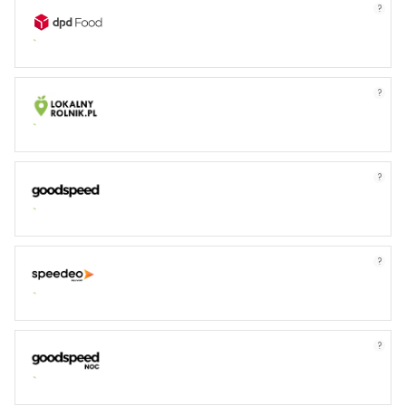
?
?
?
?
?