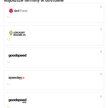
Najbliższe terminy w dostawie
?
?
?
?
?