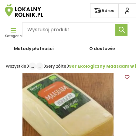
Pomiń nawigację
Adres
Kategorie
Metody płatności
O dostawie
...
...
Ser Ekologiczny Maasdam w b
Wszystkie
Sery żółte