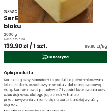
SERABIO Arkadiusz Bartczak
Ser Ekologiczny Maasdam w
bloku
2000 g
Cena aktualna
139.90 zł / 1 szt.
69,95 zł/kg
Do koszyka
Opis produktu
Ser ekologiczny Maasdam to produkt o pełno-mlecznym,
lekko słodkim, orzechowym smaku z delikatną owocową
nutą. Ser ten nawet po upływie 7 tygodni leżakowania cały
czas dojrzewa, dlatego jego smak w trakcie
przechowywania zmienia się na coraz bardziej wyraźny i
dojrzały.