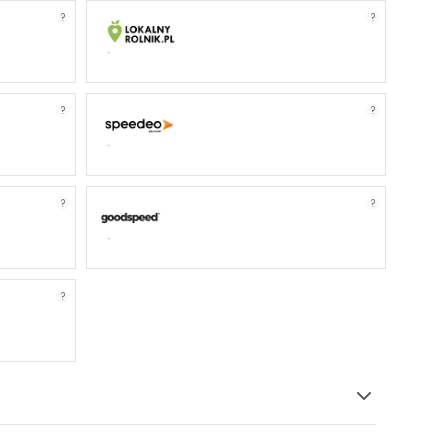
?
?
?
?
?
?
?