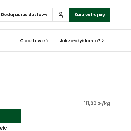
Dodaj adres dostawy
Zarejestruj się
O dostawie
Jak założyć konto?
111,20 zł/kg
wie