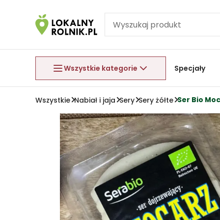
Pomiń nawigację
Aby wyjść z menu, naciśnij przycisk Esc.
Wszystkie kategorie
Specjały
Ser Bio Moc
Wszystkie
Nabiał i jaja
Sery
Sery żółte