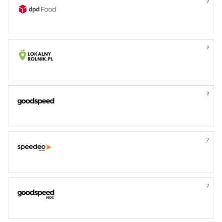
?
?
?
?
?