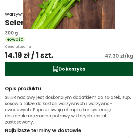
Warzywniak EKO
Seler naciowy EKO (import)
300 g
NOWOŚĆ
Cena aktualna
14.19 zł / 1 szt.
47,30 zł/kg
Do koszyka
Opis produktu
SELER naciowy jest doskonałym dodatkiem do sałatek, zup,
sosów a także do koktajli warzywnych i warzywno-
owocowych. Poprzez swoją chrupką konsystencję
doskonale urozmaica potrawy w których został
zastosowany.
Najbliższe terminy w dostawie