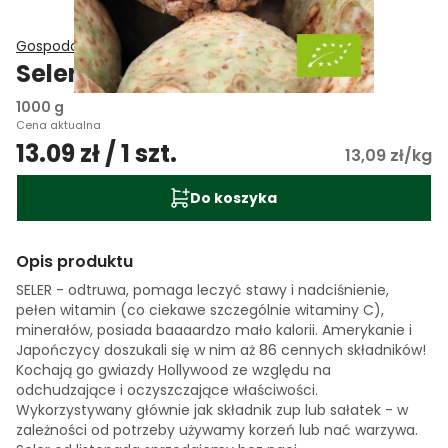
Gospodarstwo Ekologiczne Jany
Seler EKO
1000 g
Cena aktualna
13.09 zł / 1 szt.
13,09 zł/kg
Do koszyka
Opis produktu
SELER - odtruwa, pomaga leczyć stawy i nadciśnienie,
pełen witamin (co ciekawe szczególnie witaminy C),
minerałów, posiada baaaardzo mało kalorii. Amerykanie i
Japończycy doszukali się w nim aż 86 cennych składników!
Kochają go gwiazdy Hollywood ze względu na
odchudzające i oczyszczające właściwości.
Wykorzystywany głównie jak składnik zup lub sałatek - w
zależności od potrzeby używamy korzeń lub nać warzywa.