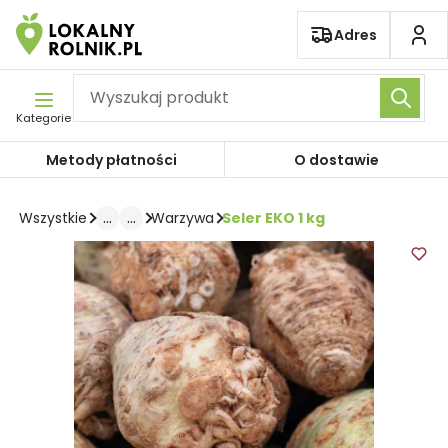
Pomiń nawigację
Adres
Kategorie
Metody płatności
O dostawie
...
...
Seler EKO 1 kg
Wszystkie
Warzywa