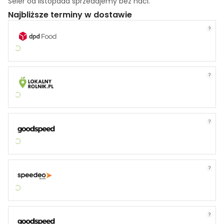
Seler od listopada sprzedajemy bez naci.
Najbliższe terminy w dostawie
?
?
?
?
?