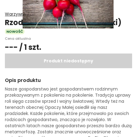
Warzywniczek Gospodarstwo Rolne
Rzodkiewka pęczek (nowalijki)
NOWOŚĆ
Cena aktualna
--- / 1 szt.
Produkt niedostępny
Opis produktu
Nasze gospodarstwo jest gospodarstwem rodzinnym
przekazywanym z pokolenia na pokolenie. Tradycja uprawy
roli sięga czasów sprzed I wojny światowej. Wtedy też na
terenach obecnej Opaczy Małej osiedlił się nasz
pradziadek. Każde pokolenie, które przejmowało po swoich
rodzicach gospodarstwo, znacząco je rozwijało. W
ostatnich latach nasze gospodarstwo przeszło bardzo dużą
metamorfozę. Zostało znacznie unowocześnione oraz