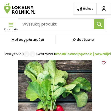
Pomiń nawigację
Adres
Kategorie
Metody płatności
O dostawie
...
...
Rzodkiewka pęczek (nowalijki
Wszystkie
Warzywa