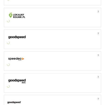
?
?
?
?
?