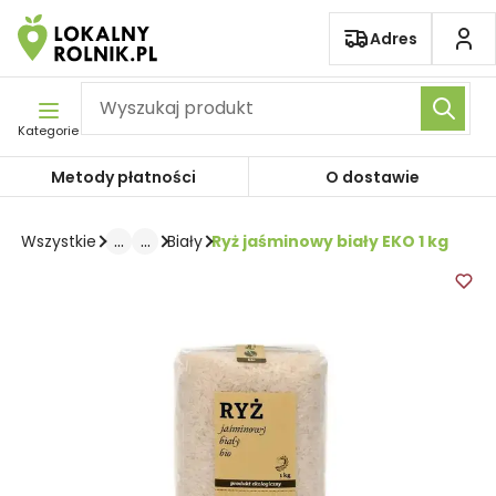
Pomiń nawigację
Adres
Kategorie
Metody płatności
O dostawie
...
...
Ryż jaśminowy biały EKO 1 kg
Wszystkie
Biały