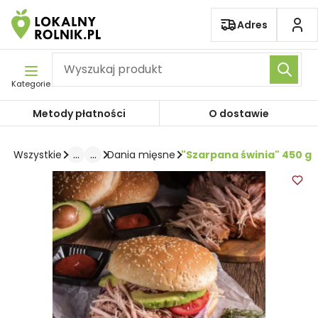
Pomiń nawigację
Adres
Kategorie
Metody płatności
O dostawie
...
...
"Szarpana świnia" 450 g
Wszystkie
Dania mięsne