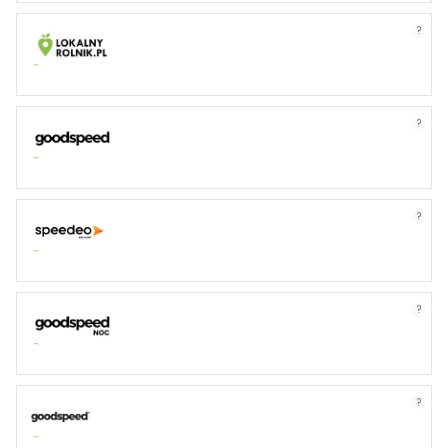
?
?
?
?
?