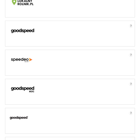
?
?
?
?