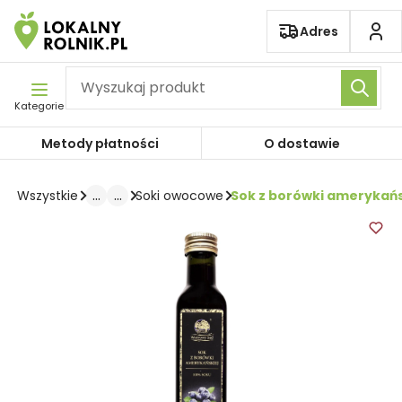
Pomiń nawigację
Adres
Kategorie
Metody płatności
O dostawie
...
...
Sok z borówki amerykańs
Wszystkie
Soki owocowe