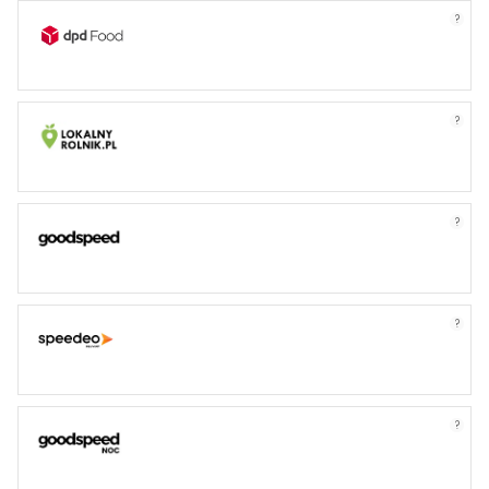
?
?
?
?
?