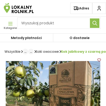
Pomiń nawigację
Adres
Kategorie
Metody płatności
O dostawie
...
...
Sok jabłkowy z czarną po
Wszystkie
Soki owocowe