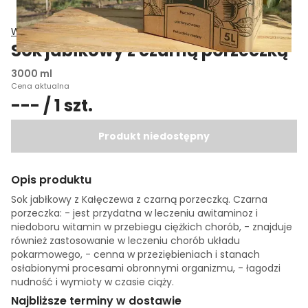
Wiatrowy Sad Grażyna Wiatr
Sok jabłkowy z czarną porzeczką
3000 ml
Cena aktualna
--- / 1 szt.
Produkt niedostępny
Opis produktu
Sok jabłkowy z Kałęczewa z czarną porzeczką. Czarna
porzeczka: - jest przydatna w leczeniu awitaminoz i
niedoboru witamin w przebiegu ciężkich chorób, - znajduje
również zastosowanie w leczeniu chorób układu
pokarmowego, - cenna w przeziębieniach i stanach
osłabionymi procesami obronnymi organizmu, - łagodzi
nudność i wymioty w czasie ciąży.
Najbliższe terminy w dostawie